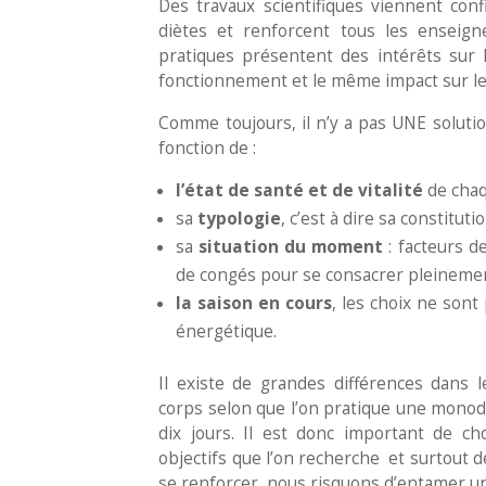
Des travaux scientifiques viennent con
diètes et renforcent tous les enseig
pratiques présentent des intérêts sur 
fonctionnement et le même impact sur le
Comme toujours, il n’y a pas UNE soluti
fonction de :
l’état de santé et de vitalité
de chaq
sa
typologie
, c’est à dire sa constitu
sa
situation du moment
: facteurs d
de congés pour se consacrer pleinement
la saison en cours
, les choix ne son
énergétique.
Il existe de grandes différences dans 
corps selon que l’on pratique une monod
dix jours. Il est donc important de ch
objectifs que l’on recherche et surtout de
se renforcer, nous risquons d’entamer un 