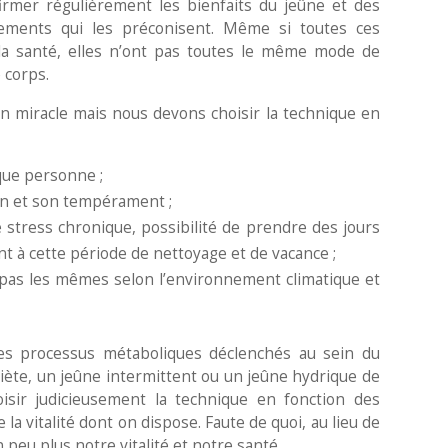
firmer régulièrement les bienfaits du jeûne et des
nements qui les préconisent. Même si toutes ces
la santé, elles n’ont pas toutes le même mode de
 corps.
on miracle mais nous devons choisir la technique en
ue personne ;
tion et son tempérament ;
e stress chronique, possibilité de prendre des jours
 à cette période de nettoyage et de vacance ;
t pas les mêmes selon l’environnement climatique et
les processus métaboliques déclenchés au sein du
iète, un jeûne intermittent ou un jeûne hydrique de
oisir judicieusement la technique en fonction des
 la vitalité dont on dispose. Faute de quoi, au lieu de
peu plus notre vitalité et notre santé.