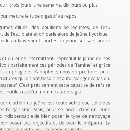
jour, trois jours, une semaine, dix jours ou plus
pour mettre le tube digestif au repos.
gumes dilués, des bouillons de légumes, de l’eau
t de l’eau plate et on parle alors de jeûne hydrique.
iodes relativement courtes un jeûne sec sans aucun
s et du jeûne intermittent, reproduit le jeûne de nos
évoit parfaitement ces périodes de “famine” et grâce
’autophagie et d’apoptose, nous en profitons pour
uctures qui en ont besoin et auto-manger celles qui
ssu neuf. C’est précisement cette capacité de refaire
s et inutiles que l’on nomme autophagie.
ur d’action du jeûne est toute autre que celle des
er l’organisme. Mais, pour se lancer dans un jeûne
donc indispensable de bien poser le type de nettoyage
ien poser ses objectifs et de bien le préparer. La
t déterminante pour la pleine réussite.