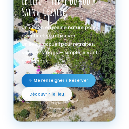
Le Lieu – Terre du Sud à
Saint-Cézaire
Un cocon en pleine nature pour
ralentir et se retrouver.
Un lieu d’accueil pour retraites,
soins et stages — simple, vivant,
chaleureux.
✨ Me renseigner / Réserver
Découvrir le lieu