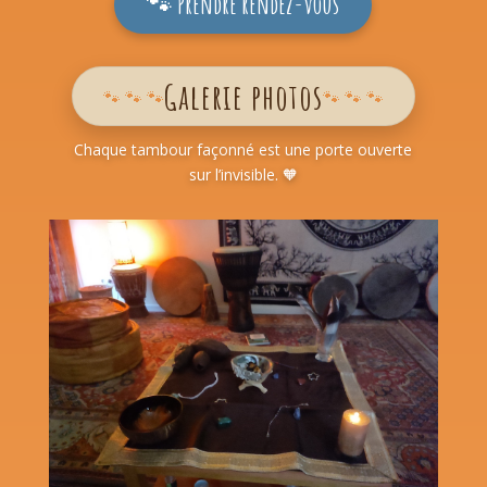
🐾 Prendre rendez-vous
Galerie photos
🐾 🐾 🐾
🐾 🐾 🐾
Chaque tambour façonné est une porte ouverte
sur l’invisible. 🧡