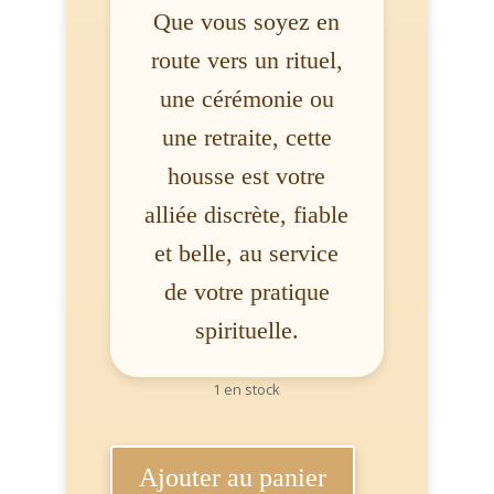
Que vous soyez en
route vers un rituel,
une cérémonie ou
une retraite, cette
housse est votre
alliée discrète, fiable
et belle, au service
de votre pratique
spirituelle.
1 en stock
quantité
de
Ajouter au panier
Housse