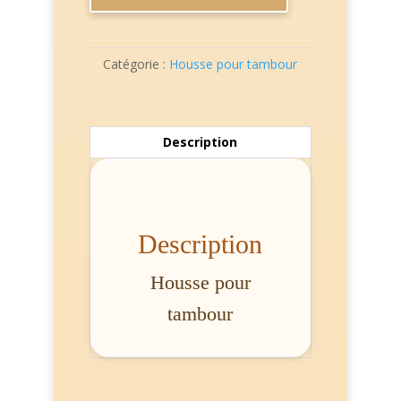
pour
tambour
#2
Catégorie :
Housse pour tambour
Description
Description
Housse pour
tambour