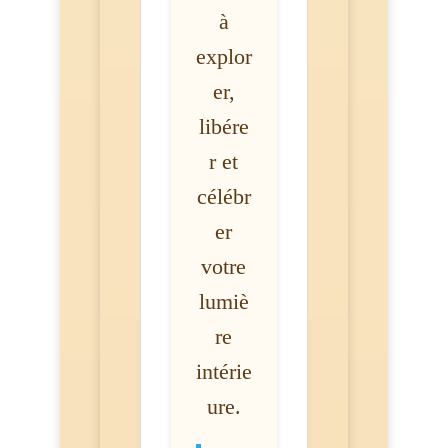
à
explor
er,
libére
r et
célébr
er
votre
lumiè
re
intérie
ure.