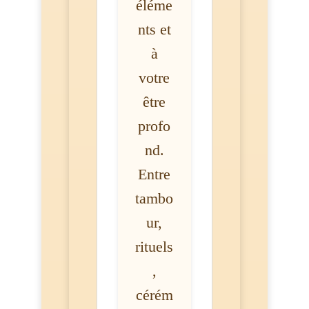
éléme
nts et
à
votre
être
profo
nd.
Entre
tambo
ur,
rituels
,
cérém