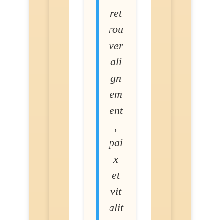
ret
rou
ver
ali
gn
em
ent
,
pai
x
et
vit
alit