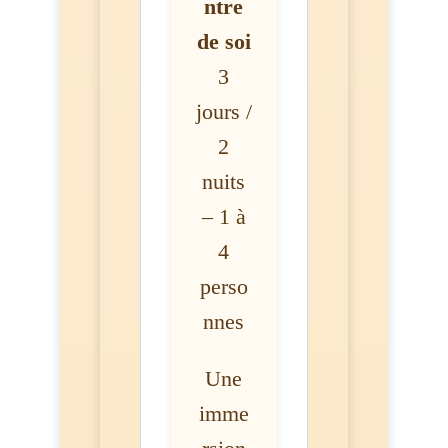
ntre
de soi
3
jours /
2
nuits
– 1 à
4
perso
nnes
Une
imme