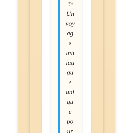
✨
Un
voy
ag
e
init
iati
qu
e
uni
qu
e
po
ur