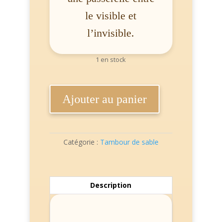
le visible et
l’invisible.
1 en stock
quantité
de
Ajouter au panier
Tambour
de
sable
#1
Catégorie :
Tambour de sable
Description