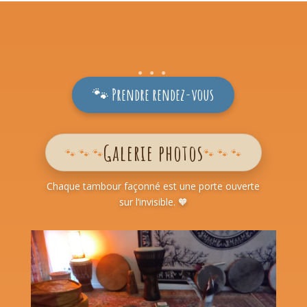
🐾 Prendre rendez-vous
Galerie photos
🐾 🐾 🐾
🐾 🐾 🐾
Chaque tambour façonné est une porte ouverte
sur l’invisible. 🧡