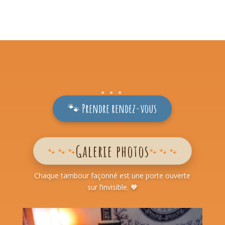
🐾 Prendre rendez-vous
Galerie photos
🐾 🐾 🐾
🐾 🐾 🐾
Chaque tambour façonné est une porte ouverte
sur l’invisible. 🧡